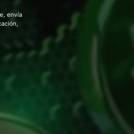
e, envía
cación,